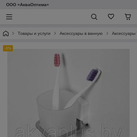
ООО «АкваОптима»
Товары и услуги
Аксессуары в ванную
Аксессуары
-5%