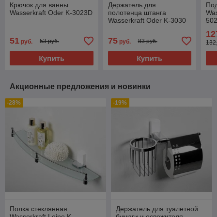
Крючок для ванны
Держатель для
Под
Wasserkraft Oder K-3023D
полотенца штанга
Was
Wasserkraft Oder K-3030
50
12
51
75
53 руб.
83 руб.
руб.
руб.
132
Купить
Купить
Акционные предложения и новинки
-28%
-19%
Полка стеклянная
Держатель для туалетной
Wasserkraft Leine K-
бумаги и освежителя