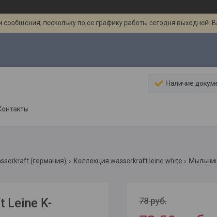
 сообщения, поскольку по ее графику работы сегодня выходной. 
Наличие докум
Контакты
sserkraft (германия)
Коллекция wasserkraft leine white
Мыльница
78
руб.
 Leine K-