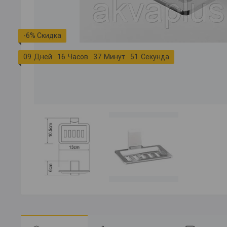
-6%
0
9
Дней
1
6
Часов
3
7
Минут
5
1
Секунда