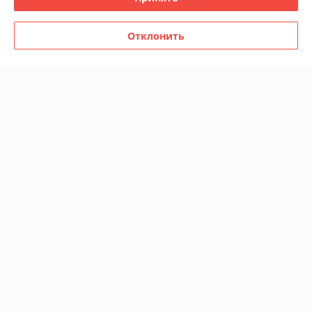
-10%
-9%
Отклонить
MAGNUS Вешалка с пятью
MAGNUS Дозатор к стене
крючками хром 85206
стекло ХРОМ 85145
В наличии
В наличии
69
71
77 руб.
78 руб.
руб.
руб.
Купить
Купить
-7%