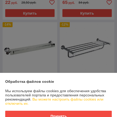
22
65
28,50 руб.
84 руб.
руб.
руб.
Купить
Купить
-14%
-12%
Обработка файлов cookie
MAGNUS Полка Полка
MAGNUS Полка для
стеклянная под зеркало
полотенца с опорой
хром 85006
большая хром 85142
Мы используем файлы cookies для обеспечения удобства
пользователей портала и предоставления персональных
В наличии
В наличии
рекомендаций.
Вы можете настроить файлы cookies или
отключить их.
87
144,50
101 руб.
165 руб.
руб.
руб.
Принять
Купить
Купить