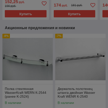
152,25
руб.
174
14
181 руб.
руб.
156 руб.
Купить
Купить
Акционные предложения и новинки
-8%
-7%
Полка стеклянная
Держатель полотенец
WasserKraft WERN К-2544
штанга двойная Wasser
(ранее K-2524)
Kraft WENR К-2540
В наличии
В наличии