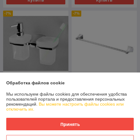
-7%
-7%
Держатель стакана и
Держатель полотенец
Обработка файлов cookie
дозатора Wasser Kraft
штанга Wasser Kraft WERN
WERN К-2589
К-2530
Мы используем файлы cookies для обеспечения удобства
пользователей портала и предоставления персональных
В наличии
В наличии
рекомендаций.
Вы можете настроить файлы cookies или
отключить их.
167
114
179 руб.
122 руб.
руб.
руб.
Купить
Купить
Принять
-6%
-6%