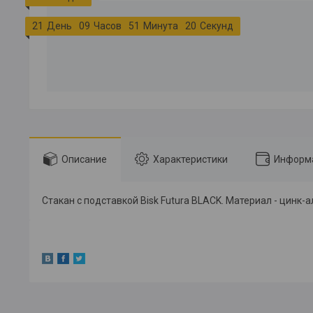
2
1
День
0
9
Часов
5
1
Минута
2
0
Секунд
Описание
Характеристики
Информа
Стакан с подставкой Bisk Futura BLACK. Материал - цинк