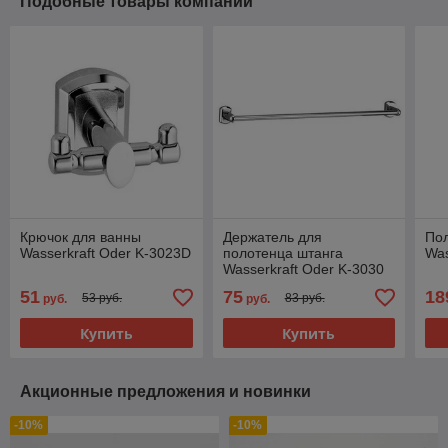
Подобные товары компании
Крючок для ванны
Держатель для
Пол
Wasserkraft Oder K-3023D
полотенца штанга
Was
Wasserkraft Oder K-3030
51
75
18
53 руб.
83 руб.
руб.
руб.
Купить
Купить
Акционные предложения и новинки
-10%
-10%