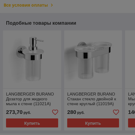
Все условия оплаты
Подобные товары компании
LANGBERGER BURANO
LANGBERGER BURANO
LA
Дозатор для жидкого
Стакан стекло двойной к
Мыл
мыла к стене (11021A)
стене круглый (11019A)
кру
273,70
280
14
руб.
руб.
Купить
Купить