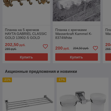
Планка на 5 крючков
Планка с крючками
Пла
HAYTA GABRIEL CLASSIC
Wasserkraft Kammel K-
Was
GOLD 13902-5 GOLD
8374White
202,50
20
руб.
200
204,50 руб.
руб.
289 руб.
266
Купить
Купить
Акционные предложения и новинки
-21%
-17%