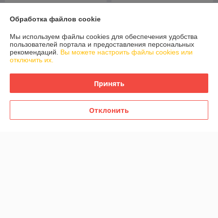
Держатель туалетной
Держатель для туалетной
Обработка файлов cookie
бумаги WasserKraft Lippe K-
бумаги WasserKraft Lippe K-
6522
6596
Мы используем файлы cookies для обеспечения удобства
В наличии
В наличии
пользователей портала и предоставления персональных
рекомендаций.
Вы можете настроить файлы cookies или
72
69,50
87 руб.
79,20 руб.
руб.
руб.
отключить их.
Купить
Купить
Принять
-12%
-11%
Отклонить
Держатель для полотенца
Держатель для стакана и
штанга Wasserkraft Lippe K-
дозатора мыла Wasserkraft