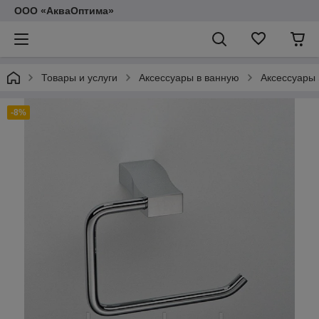
ООО «АкваОптима»
Товары и услуги
Аксессуары в ванную
Аксессуары 
-8%