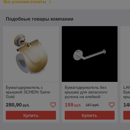
Все условия оплаты
Подобные товары компании
Бумагодержатель с
Бумагодержатель без
LA
крышкой SCHEIN Saine
крышки для запасного
Бум
Gold
рулона на клейкой
кры
основе 3М (30843B)
280,90
159
14
187 руб.
руб.
руб.
Купить
Купить