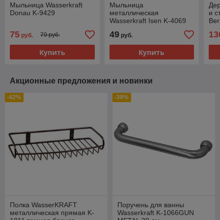
Мыльница Wasserkraft
Мыльница
Де
Donau K-9429
металлическая
и с
Wasserkraft Isen K-4069
Ber
75
49
13
79 руб.
руб.
руб.
Купить
Купить
Акционные предложения и новинки
-42%
-39%
Полка WasserKRAFT
Поручень для ванны
металлическая прямая K-
Wasserkraft K-1066GUN