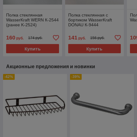
Полка стеклянная
Полка стеклянная с
Пол
WasserKraft WERN К-2544
бортиком WasserKraft
Was
(ранее K-2524)
DONAU К-9444
160
141
10
174 руб.
156 руб.
руб.
руб.
Купить
Купить
Акционные предложения и новинки
-42%
-39%