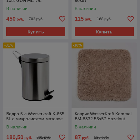
1087GUN METAL
90х57
В наличии
В наличии
450
115
702 руб.
168 руб.
руб.
руб.
Купить
Купить
-31%
-30%
Ведро 5 л Wasserkraft K-665
Коврик WasserKraft Kammel
5L с микролифтом матовое
BM-8332 55х57 Hazelnut
В наличии
В наличии
180,50
87
261 руб.
125 руб.
руб.
руб.