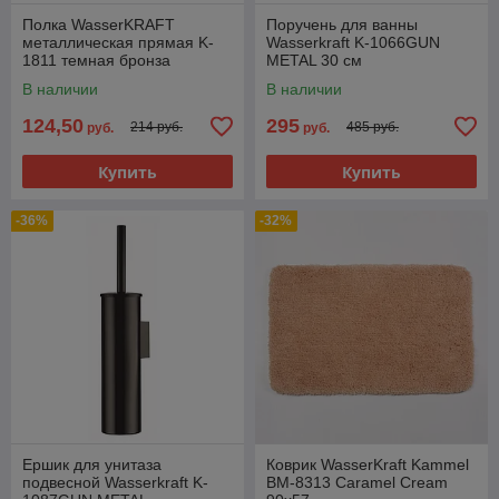
Полка WasserKRAFT
Поручень для ванны
металлическая прямая K-
Wasserkraft K-1066GUN
1811 темная бронза
METAL 30 см
В наличии
В наличии
124,50
295
214 руб.
485 руб.
руб.
руб.
Купить
Купить
-36%
-32%
Ершик для унитаза
Коврик WasserKraft Kammel
подвесной Wasserkraft K-
BM-8313 Caramel Cream