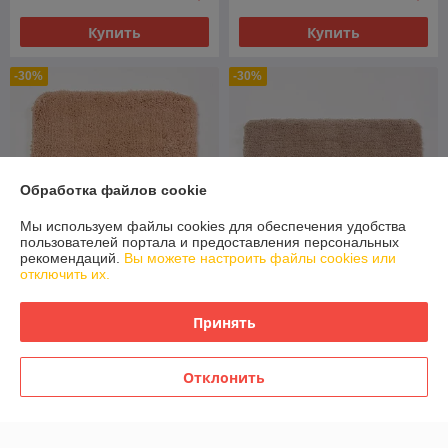
Купить
Купить
-30%
-30%
Обработка файлов cookie
Мы используем файлы cookies для обеспечения удобства
пользователей портала и предоставления персональных
рекомендаций.
Вы можете настроить файлы cookies или
отключить их.
Коврик WasserKraft Kammel
BM-8343 55х57 Caramel
Коврик WasserKraft Kammel
Принять
Cream
BM-8302 Hazelnut 90х57
В наличии
В наличии
Отклонить
87
117
125 руб.
168 руб.
руб.
руб.
Купить
Купить