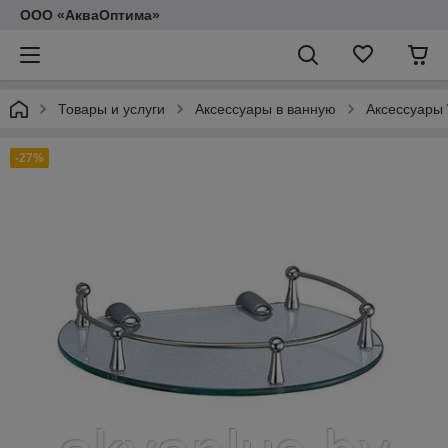
ООО «АкваОптима»
Товары и услуги
Аксессуары в ванную
Аксессуары
-27%