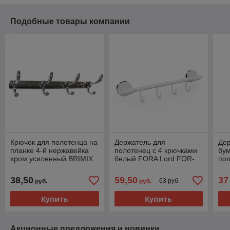
Подобные товары компании
Крючок для полотенца на
Держатель для
Дер
планке 4-й нержавейка
полотенец с 4 крючками
бум
хром усиленный BRIMIX
белый FORA Lord FOR-
пол
(564)
LORD004WT
ос
GF
38,50
59,50
37
63 руб.
руб.
руб.
Купить
Купить
Акционные предложения и новинки