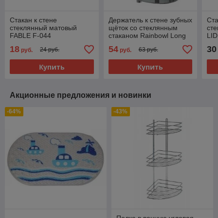
Стакан к стене
Держатель к стене зубных
Ста
стеклянный матовый
щёток со стеклянным
ст
FABLE F-044
стаканом Rainbowl Long
LI
2239
18
54
30
24 руб.
63 руб.
руб.
руб.
Купить
Купить
Акционные предложения и новинки
-64%
-43%