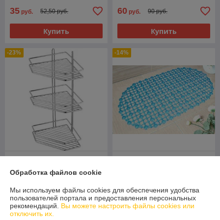
35
60
52,50 руб.
90 руб.
руб.
руб.
Купить
Купить
-23%
-14%
Полка металлическая
Коврик резиновый в ванну
угловая тройная 4027
кольчуга голубой S-DJ01
Обработка файлов cookie
ликвидация последняя
ликвидация последний
В наличии
В наличии
Мы используем файлы cookies для обеспечения удобства
пользователей портала и предоставления персональных
50
12
65 руб.
14 руб.
рекомендаций.
Вы можете настроить файлы cookies или
руб.
руб.
отключить их.