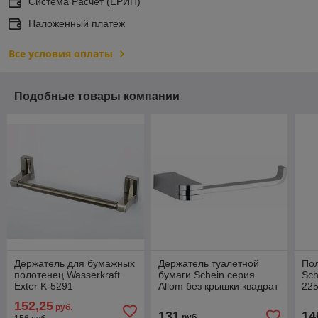
Система Расчет (ЕРИП)
Наложенный платеж
Все условия оплаты
Подобные товары компании
Держатель для бумажных
Держатель туалетной
По
полотенец Wasserkraft
бумаги Schein серия
Sch
Exter K-5291
Allom без крышки квадрат
22
226
152,25
руб.
131
14
руб.