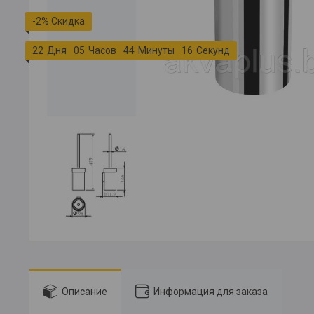
-2%
2
2
Дня
0
5
Часов
4
4
Минуты
1
6
Секунд
Описание
Информация для заказа