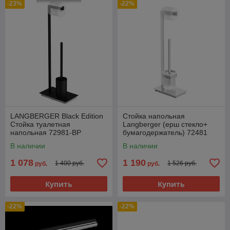
-23%
-22%
LANGBERGER Black Edition
Стойка напольная
Стойка туалетная
Langberger (ерш стекло+
напольная 72981-BP
бумагодержатель) 72481
В наличии
В наличии
1 078
1 190
1 400 руб.
1 526 руб.
руб.
руб.
Купить
Купить
-22%
-22%