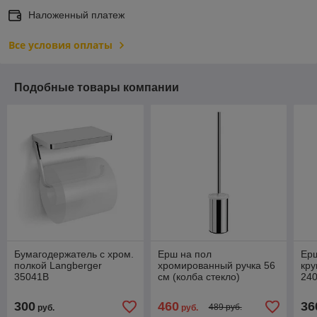
Наложенный платеж
Все условия оплаты
Подобные товары компании
Бумагодержатель с хром.
Ерш на пол
Ерш
полкой Langberger
хромированный ручка 56
кру
35041B
см (колба стекло)
24
Langberger 23027A
300
460
36
489 руб.
руб.
руб.