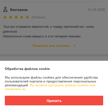
Екатерина
21.04.2026
Отлично
Быстро отправили европочтой, к товару претензий нет, очень 
довольна 

Обязательно снова вернусь в этот интернет-магазин
Показать все отзывы
О нас
Обработка файлов cookie
Контакты
Мы используем файлы cookies для обеспечения удобства
пользователей портала и предоставления персональных
Доставка и оплата
рекомендаций.
Вы можете настроить файлы cookies или
отключить их.
График работы
Принять
Полная версия сайта