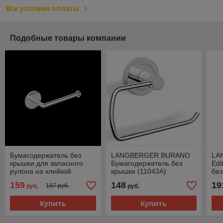
Все условия оплаты
Подобные товары компании
Бумагодержатель без
LANGBERGER BURANO
LA
крышки для запасного
Бумагодержатель без
Edi
рулона на клейкой
крышки (11043А)
без
основе 3М (30843B)
гор
159
148
19
187 руб.
руб.
руб.
Купить
Купить