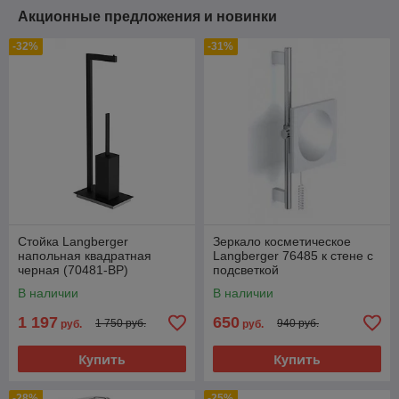
Акционные предложения и новинки
-32%
-31%
Стойка Langberger
Зеркало косметическое
напольная квадратная
Langberger 76485 к стене с
черная (70481-BP)
подсветкой
В наличии
В наличии
1 197
650
1 750 руб.
940 руб.
руб.
руб.
Купить
Купить
-28%
-25%