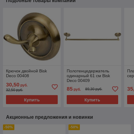
Подобные товары компании
Крючок двойной Bisk
Полотенцедержатель
Пла
Deco 00408
одинарный 61 см Bisk
сер
Deco 00409
30,50
руб.
85
35
89,30 руб.
руб.
32,50 руб.
Купить
Купить
Акционные предложения и новинки
-50%
-50%