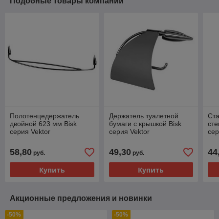
Подобные товары компании
Полотенцедержатель
Держатель туалетной
Ста
двойной 623 мм Bisk
бумаги с крышкой Bisk
сте
серия Vektor
серия Vektor
сер
58,80
49,30
44
руб.
руб.
Купить
Купить
Акционные предложения и новинки
-50%
-50%