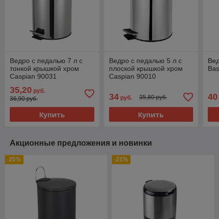
Ведро с педалью 7 л с
Ведро с педалью 5 л с
Вед
тонкой крышкой хром
плоской крышкой хром
Bas
Caspian 90031
Caspian 90010
35,20
руб.
34
40
35,80 руб.
руб.
36,90 руб.
Купить
Купить
Акционные предложения и новинки
-25%
-21%