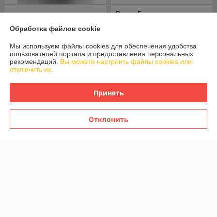
Ведро 5 л с педалью
Ведро с педалью 3 литра
квадратное хромированное
Обработка файлов cookie
золото шампань
Feniks
В наличии
В наличии
Мы используем файлы cookies для обеспечения удобства
пользователей портала и предоставления персональных
42
64,50
50 руб.
75 руб.
руб.
руб.
рекомендаций.
Вы можете настроить файлы cookies или
отключить их.
Купить
Купить
Принять
-12%
-11%
Отклонить
Ведро 7 л с педалью с
Ведро 3л с педалью круглое
тонкой крышкой черное
хромированное Caspian