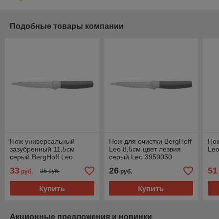
Подобные товары компании
Нож универсальный
Нож для очистки BergHoff
Нож
зазубренный 11,5см
Leo 8,5см цвет лезвия
Leo
серый BergHoff Leo
серый Leo 3950050
3950045
33
26
51
35 руб.
руб.
руб.
Купить
Купить
Акционные предложения и новинки