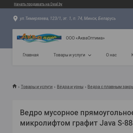
Начать продавать на Deal.by
ул.Тимирязева, 123/1, эт. 1, п. 74, Минск, Беларусь
ООО «АкваОптима»
Главная
Товары и услуги
О нас
Товары и услуги
Вёдра и урны
Ведра с плавным зак
Ведро мусорное прямоугольное
микролифтом графит Java S-88