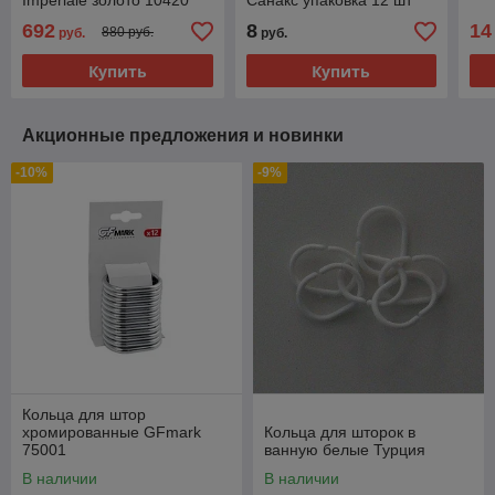
Imperiale золото 10420
Санакс упаковка 12 шт
75004
692
8
14
880 руб.
руб.
руб.
Купить
Купить
Акционные предложения и новинки
-10%
-9%
Кольца для штор
хромированные GFmark
Кольца для шторок в
75001
ванную белые Турция
В наличии
В наличии