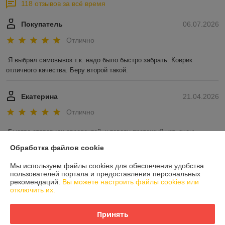
118 отзывов за всё время
Покупатель
06.07.2026
Отлично
Я выбрал самовывоз т.к. надо было быстро забрать. Коврик 
отличного качества. Беру второй такой.
Екатерина
21.04.2026
Отлично
Быстро отправили европочтой, к товару претензий нет, очень 
довольна 

Обработка файлов cookie
Обязательно снова вернусь в этот интернет-магазин
Мы используем файлы cookies для обеспечения удобства
Показать все отзывы
пользователей портала и предоставления персональных
рекомендаций.
Вы можете настроить файлы cookies или
отключить их.
О нас
Принять