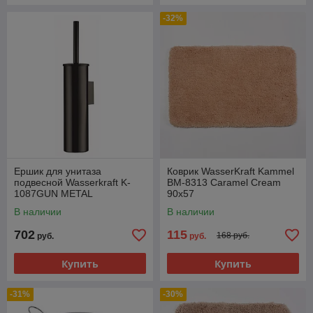
-32%
Ершик для унитаза
Коврик WasserKraft Kammel
подвесной Wasserkraft K-
BM-8313 Caramel Cream
1087GUN METAL
90х57
В наличии
В наличии
702
115
168 руб.
руб.
руб.
Купить
Купить
-31%
-30%