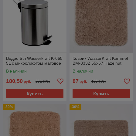
Ведро 5 л Wasserkraft K-665
Коврик WasserKraft Kammel
5L с микролифтом матовое
BM-8332 55х57 Hazelnut
В наличии
В наличии
180,50
87
261 руб.
125 руб.
руб.
руб.
Купить
Купить
-30%
-30%