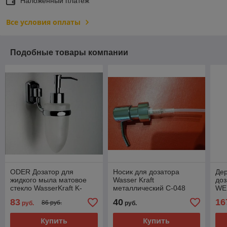
Наложенный платеж
Все условия оплаты
Подобные товары компании
ODER Дозатор для
Носик для дозатора
Дер
жидкого мыла матовое
Wasser Kraft
доз
стекло WasserKraft K-
металлический C-048
WE
3099
83
40
16
86 руб.
руб.
руб.
Купить
Купить