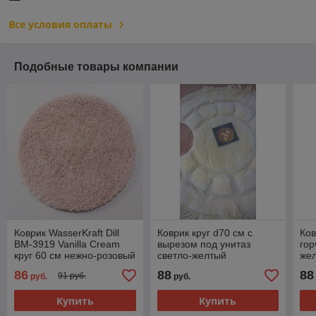
Все условия оплаты
Подобные товары компании
Коврик WasserKraft Dill
Коврик круг d70 cм с
Ков
BM-3919 Vanilla Cream
вырезом под унитаз
гор
круг 60 см нежно-розовый
светло-желтый
же
86
88
88
91 руб.
руб.
руб.
Купить
Купить