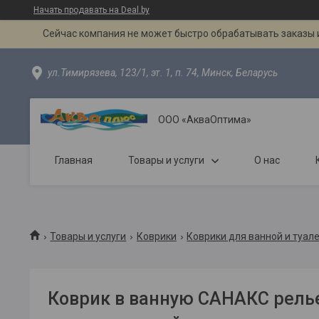
Начать продавать на Deal.by
Сейчас компания не может быстро обрабатывать заказы и
ул.Тимирязева, 123/1, эт. 1, п. 74, Минск, Беларусь
ООО «АкваОптима»
Главная
Товары и услуги
О нас
Товары и услуги
Коврики
Коврики для ванной и туал
Коврик в ванную САНАКС релье