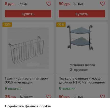
8
50
22 руб.
88 руб.
руб.
руб.
Купить
Купить
-33%
-33%
Газетница настенная хром
Полка стеклянная угловая
0016 ликвидация
двойная F1707-2 последняя
В наличии
В наличии
35
60
52,50 руб.
90 руб.
руб.
руб.
Обработка файлов cookie
Купить
Купить