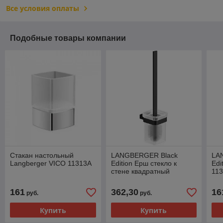
Все условия оплаты
Подобные товары компании
Стакан настольный
LANGBERGER Black
LA
Langberger VICO 11313A
Edition Ерш стекло к
Edi
стене квадратный
11
11325А-BP черный
161
362,30
16
руб.
руб.
Купить
Купить