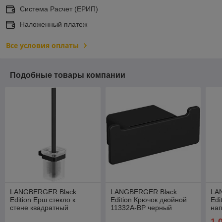
Система Расчет (ЕРИП)
Наложенный платеж
Все условия оплаты
Подобные товары компании
LANGBERGER Black
LANGBERGER Black
LA
Edition Ерш стекло к
Edition Крючок двойной
Edi
стене квадратный
11332А-BP черный
на
11325А-BP черный
1 