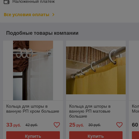
Наложенный платеж
Все условия оплаты
Подобные товары компании
Кольца для шторы в
Кольца для шторы в
Кол
ванную РП хром большие
ванную РП матовые
Mor
большие
33
25
60
42 руб.
30 руб.
руб.
руб.
Купить
Купить