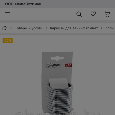
ООО «АкваОптима»
Товары и услуги
Карнизы для ванных комнат
Коль
-10%