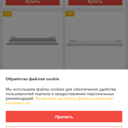
Купить
Купить
-7%
-5%
LANGBERGER ALSTER
LANGBERGER ALSTER
Обработка файлов cookie
Полка для полотенца
Полка стекло прямая 60
прямая 55 см 10903B
см10951А
Мы используем файлы cookies для обеспечения удобства
В наличии
В наличии
пользователей портала и предоставления персональных
рекомендаций.
Вы можете настроить файлы cookies или
570
416,50
616 руб.
440 руб.
отключить их.
руб.
руб.
Купить
Купить
Принять