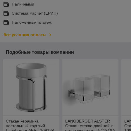
Наличными
Система Расчет (ЕРИП)
Наложенный платеж
Все условия оплаты
Подобные товары компании
Стакан керамика
LANGBERGER ALSTER
LA
настольный круглый
Стакан стекло двойной к
Ста
Langberger Alster 10913A
стене квадратный 11919A
10