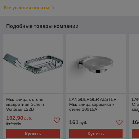
Все условия оплаты
Подобные товары компании
Мыльница к стене
LANGBERGER ALSTER
LA
квадратная Schein
Мыльница керамика к
Ста
Watteau 122B
стене 10915A
ква
162,90
руб.
161
16
руб.
184 руб.
Купить
Купить