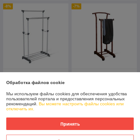
-8%
-7%
Вешалка для одежды
Вешалка для одежды
Sheffilton SHT-WR5 темно-
Sheffilton SHT-SUR5 темный
Обработка файлов cookie
серый/светло-серый/хром
орех/коричневый
лак арт.897492
В наличии
В наличии
Мы используем файлы cookies для обеспечения удобства
пользователей портала и предоставления персональных
174
140
190 руб.
150 руб.
рекомендаций.
Вы можете настроить файлы cookies или
руб.
руб.
отключить их.
Купить
Купить
Принять
-4%
-3%