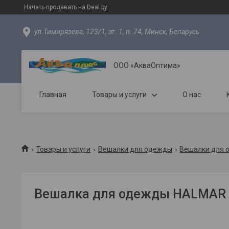
Начать продавать на Deal.by
ул.Тимирязева, 123/1, эт. 1, п. 74, Минск, Беларусь
ООО «АкваОптима»
Главная
Товары и услуги
О нас
Товары и услуги
Вешалки для одежды
Вешалки для 
Вешалка для одежды HALMAR 