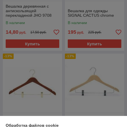
Вешалка деревянная с
антискользящей
Вешалка для одежды
перекладиной JHО 9708
SIGNAL СACTUS chrome
В наличии
В наличии
14,80
195
17,50 руб.
225 руб.
руб.
руб.
Купить
Купить
-13%
-13%
Вешалка деревянная с
Вешалка деревянная с
клипсами JHО 3012
клипсами JH 3012
Обработка файлов cookie