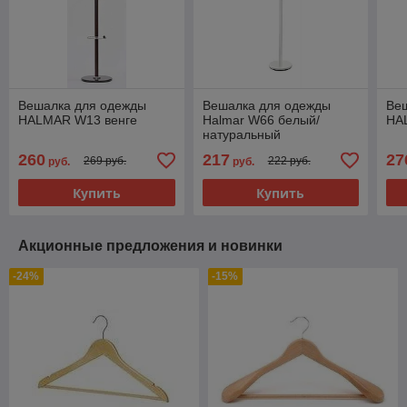
Вешалка для одежды
Вешалка для одежды
Ве
HALMAR W13 венге
Halmar W66 белый/
HA
натуральный
260
217
27
269 руб.
222 руб.
руб.
руб.
Купить
Купить
Акционные предложения и новинки
-24%
-15%