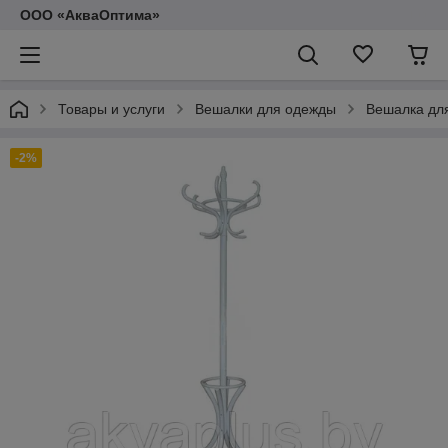
ООО «АкваОптима»
Товары и услуги
Вешалки для одежды
Вешалка дл
-2%