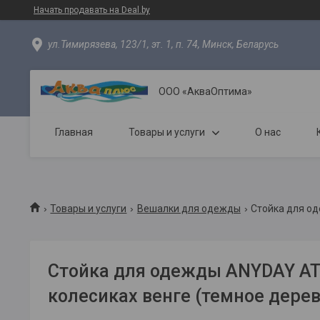
Начать продавать на Deal.by
ул.Тимирязева, 123/1, эт. 1, п. 74, Минск, Беларусь
ООО «АкваОптима»
Главная
Товары и услуги
О нас
Товары и услуги
Вешалки для одежды
Стойка для од
Стойка для одежды ANYDAY A
колесиках венге (темное дерев