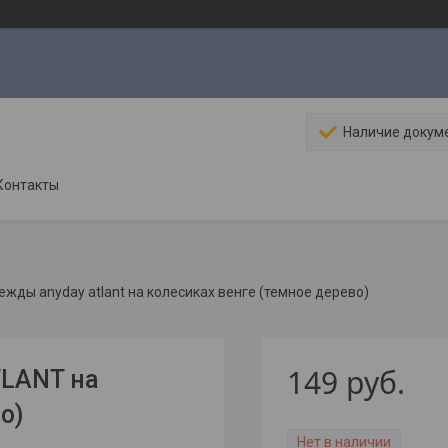
Наличие докум
Контакты
ежды anyday atlant на колесиках венге (темное дерево)
149
руб.
TLANT на
о)
Нет в наличии