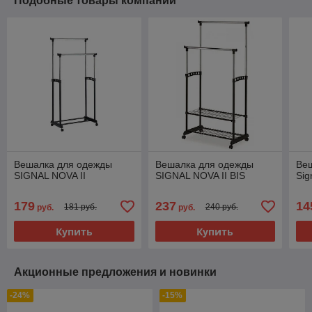
Подобные товары компании
Вешалка для одежды
Вешалка для одежды
Ве
SIGNAL NOVA II
SIGNAL NOVA II BIS
Sig
179
237
14
181 руб.
240 руб.
руб.
руб.
Купить
Купить
Акционные предложения и новинки
-24%
-15%