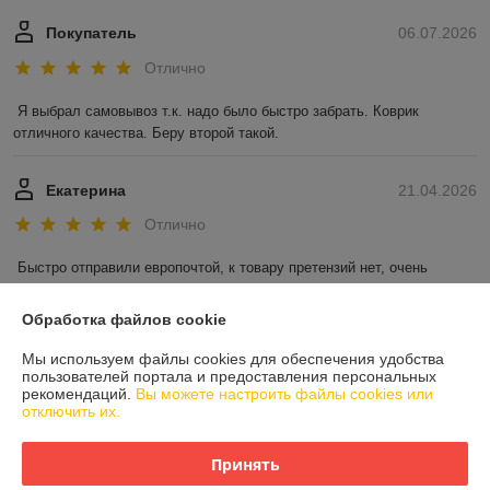
Покупатель
06.07.2026
Отлично
Я выбрал самовывоз т.к. надо было быстро забрать. Коврик 
отличного качества. Беру второй такой.
Екатерина
21.04.2026
Отлично
Быстро отправили европочтой, к товару претензий нет, очень 
довольна 

Обязательно снова вернусь в этот интернет-магазин
Обработка файлов cookie
Показать все отзывы
Мы используем файлы cookies для обеспечения удобства
пользователей портала и предоставления персональных
рекомендаций.
Вы можете настроить файлы cookies или
отключить их.
О нас
Принять
Контакты