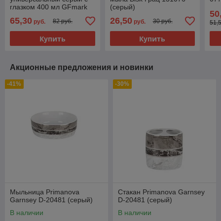
глазком 400 мл GFmark
(серый)
50
642
65,30
26,50
82 руб.
30 руб.
руб.
руб.
51,
Купить
Купить
Акционные предложения и новинки
-41%
-30%
Мыльница Primanova
Стакан Primanova Garnsey
Garnsey D-20481 (серый)
D-20481 (серый)
В наличии
В наличии