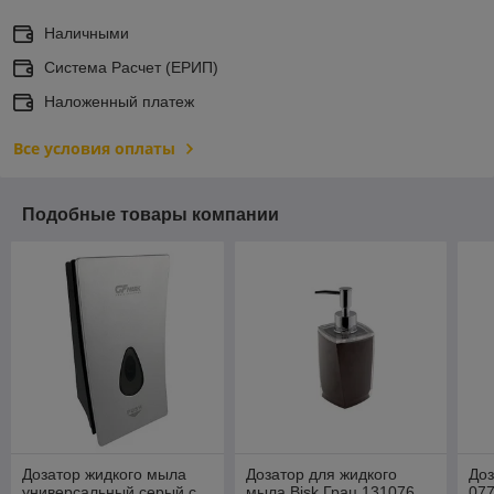
Наличными
Система Расчет (ЕРИП)
Наложенный платеж
Все условия оплаты
Подобные товары компании
Дозатор жидкого мыла
Дозатор для жидкого
Доз
универсальный серый с
мыла Bisk Грац 131076
077