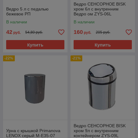
Ведро СЕНСОРНОЕ BISK
Ведро 5 л с педалью
хром 6л с внутренним
бежевое РП
Ведро ом ZYS-06L
В наличии
В наличии
42
160
54,80 руб.
205 руб.
руб.
руб.
Купить
Купить
-22%
-21%
Ведро СЕНСОРНОЕ BISK
Урна с крышкой Primanova
хром 9л с внутренним
LENOX серый M-E35-07
контейнером ZYS-09L