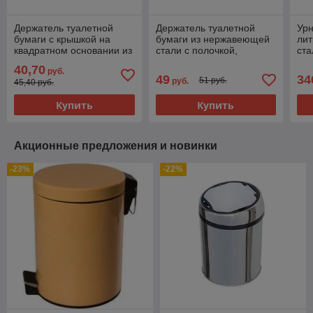
Держатель туалетной
Держатель туалетной
Урн
бумаги с крышкой на
бумаги из нержавеющей
ли
квадратном основании из
стали с полочкой,
ста
нержавеющей стали
квадратный профиль
Pri
40,70
руб.
GFmark 87003
хром, Brimix 79919
30
49
34
51 руб.
руб.
45,40 руб.
Купить
Купить
Акционные предложения и новинки
-23%
-22%