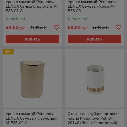
Урна с крышкой Primanova
Урна с крышкой Primanova
LENOX белый с золотым M-
LENOX бежевый/хром M-
E35-01-A
E35-09
В наличии
В наличии
48,50
66,90
49,40 руб.
83,40 руб.
руб.
руб.
Купить
Купить
-25%
Урна с крышкой Primanova
Стакан для зубной щетки и
LENOX бежевый с золотым
пасты Primanova Peti D-
M-E35-09-A
20142 (белый/золотистый)