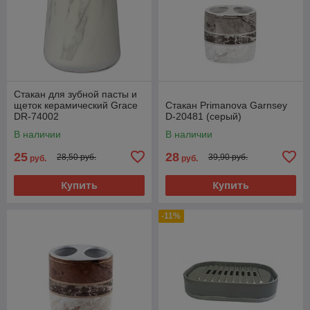
Стакан для зубной пасты и
щеток керамический Grace
Стакан Primanova Garnsey
DR-74002
D-20481 (серый)
В наличии
В наличии
25
28
28,50 руб.
39,90 руб.
руб.
руб.
Купить
Купить
-11%