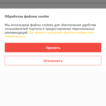
О нас
Обработка файлов cookie
Контакты
Мы используем файлы cookies для обеспечения удобства
пользователей портала и предоставления персональных
Доставка и оплата
рекомендаций.
Вы можете настроить файлы cookies или
отключить их.
График работы
Принять
Полная версия сайта
Отклонить
Политика обработки cookies
Сайт создан на платформе Deal.by
Информация для покупателя
Юридическое лицо:
Общество с ограниченной ответственностью
«АкваОптима»
220040, г. Минск, пер. Можайского 3-й, д. 11, пом. 100