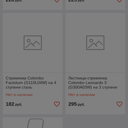
руб.
руб.
Стремянка Colombo
Лестница-стремянка
Factotum (G110L04W) на 4
Colombo Leonardo 3
ступени сталь
(G300A03W) на 3 ступени
черная
Нет в наличии
Нет в наличии
182
295
руб.
руб.