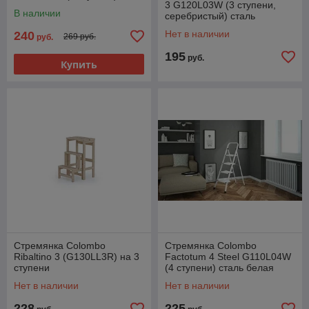
3 G120L03W (3 ступени,
алюминиевая
В наличии
серебристый) сталь
Нет в наличии
240
269 руб.
руб.
195
руб.
Купить
Стремянка Colombo
Стремянка Colombo
Ribaltino 3 (G130LL3R) на 3
Factotum 4 Steel G110L04W
ступени
(4 ступени) сталь белая
Нет в наличии
Нет в наличии
228
225