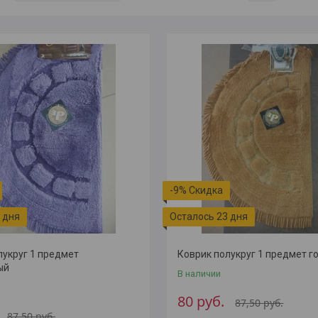
-9%
 дня
Осталось 23 дня
лукруг 1 предмет
Коврик полукруг 1 предмет 
ый
В наличии
80
руб.
87,50
руб.
87,50
руб.