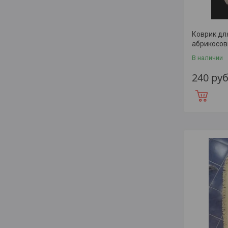
Коврик дл
абрикосо
В наличии
240
руб