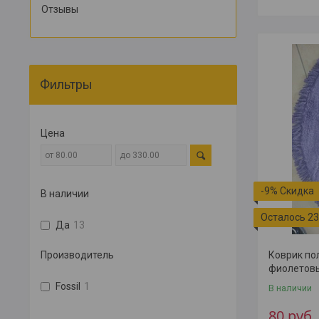
Отзывы
Фильтры
Цена
-9%
В наличии
Осталось 23
Да
13
Производитель
Коврик по
фиолетов
Fossil
1
В наличии
80
руб.