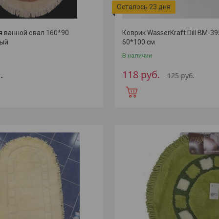
Осталось 23 дня
я ванной овал 160*90
Коврик WasserKraft Dill BM-395
вый
60*100 см
В наличии
.
118
руб.
125
руб.