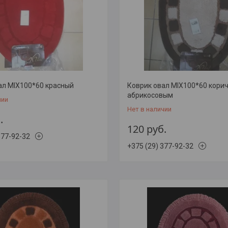
ал MIX100*60 красный
Коврик овал MIX100*60 кори
абрикосовым
чии
Нет в наличии
.
120
руб.
377-92-32
+375 (29) 377-92-32