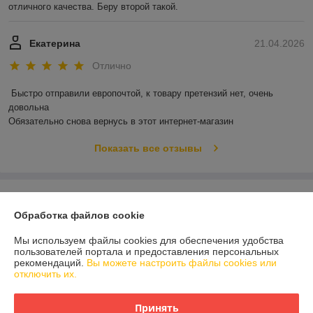
отличного качества. Беру второй такой.
Екатерина
21.04.2026
Отлично
Быстро отправили европочтой, к товару претензий нет, очень 
довольна 

Обязательно снова вернусь в этот интернет-магазин
Показать все отзывы
О нас
Обработка файлов cookie
Контакты
Мы используем файлы cookies для обеспечения удобства
пользователей портала и предоставления персональных
Доставка и оплата
рекомендаций.
Вы можете настроить файлы cookies или
отключить их.
График работы
Принять