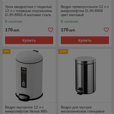
Урна квадратная с педалью
Ведро прямоугольное 12 л с
12 л с плавным опусканием
микролифтом D-JH-8858
D-JH-8855-A матовая сталь
цвет матовый
В наличии
В наличии
170
170
руб.
руб.
Купить
Купить
-5%
-13%
Ведро мусорное 12 л с
Ведро для мусора
микролифтом белое 885-
металлическое глянцевое