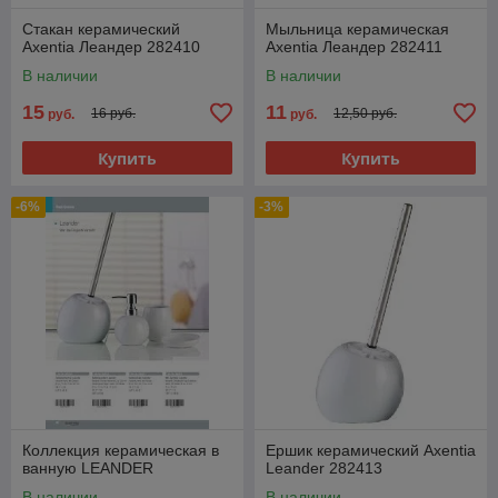
Стакан керамический
Мыльница керамическая
Axentia Леандер 282410
Axentia Леандер 282411
В наличии
В наличии
15
11
16 руб.
12,50 руб.
руб.
руб.
Купить
Купить
-6%
-3%
Коллекция керамическая в
Ершик керамический Axentia
ванную LEANDER
Leander 282413
В наличии
В наличии