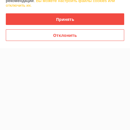
рекомендаций.
Вы можете настроить файлы cookies или
отключить их.
График работы
Принять
Полная версия сайта
Отклонить
Политика обработки cookies
Сайт создан на платформе Deal.by
Информация для покупателя
Юридическое лицо:
Общество с ограниченной ответственностью
«АкваОптима»
220040, г. Минск, пер. Можайского 3-й, д. 11, пом. 100
Регистрационный номер ЕГР: 193928608
УНП: 193928608
Регистрационный орган: Мингорисполком
Дата регистрации компании: 14.11.2025