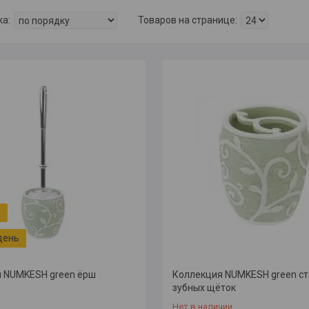
день
 NUMKESH green ёрш
Коллекция NUMKESH green ст
зубных щёток
Нет в наличии