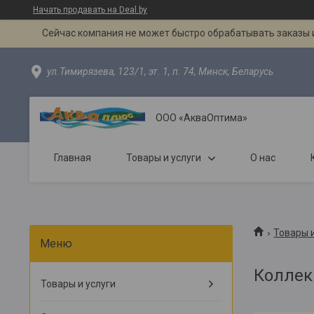
Начать продавать на Deal.by
Сейчас компания не может быстро обрабатывать заказы и
ул.Тимирязева, 123/1, эт. 1, п. 74, Минск, Беларусь
ООО «АкваОптима»
Главная
Товары и услуги
О нас
Товары и
Коллек
Товары и услуги