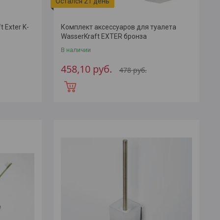
Остался 21 день
 Exter K-
Комплект аксессуаров для туалета
WasserKraft EXTER бронза
В наличии
458,10
руб.
478
руб.