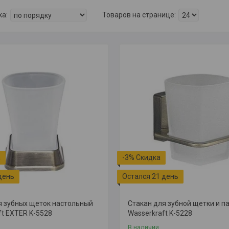
-3%
день
Остался 21 день
я зубных щеток настольный
Стакан для зубной щетки и п
ft EXTER K-5528
Wasserkraft K-5228
В наличии