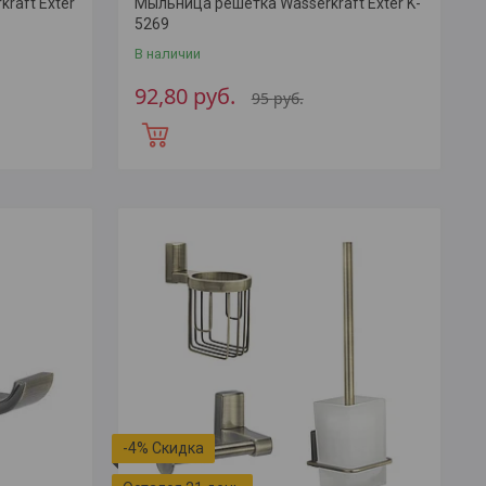
raft Exter
Мыльница решетка Wasserkraft Exter K-
5269
В наличии
92,80
руб.
95
руб.
-4%