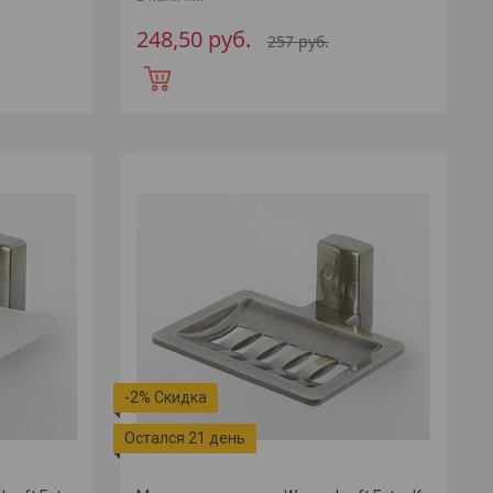
248,50
руб.
257
руб.
-2%
Остался 21 день