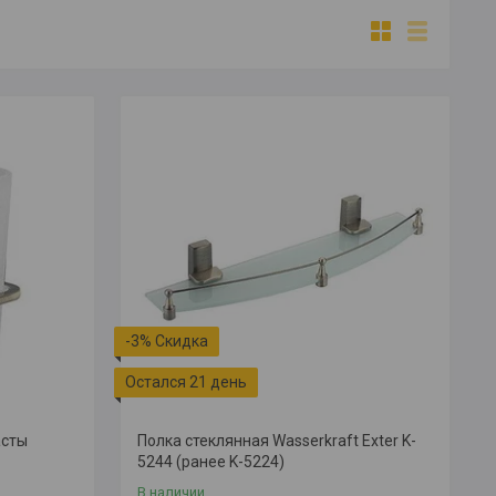
-3%
Остался 21 день
асты
Полка стеклянная Wasserkraft Exter K-
5244 (ранее K-5224)
В наличии