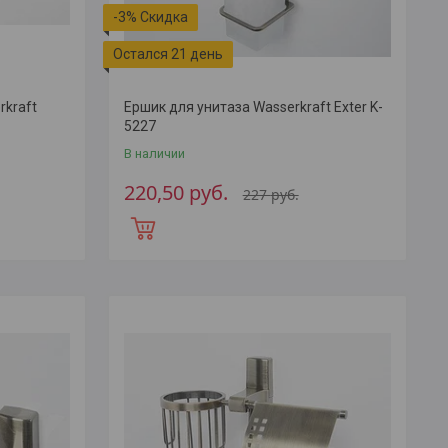
-3%
Остался 21 день
rkraft
Ершик для унитаза Wasserkraft Exter K-
5227
В наличии
220,50
руб.
227
руб.