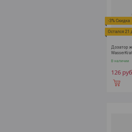
-3%
Остался 21 
Дозатор ж
WasserKra
В наличии
126
руб