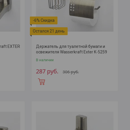
-6%
Остался 21 день
raft EXTER
Держатель для туалетной бумаги и
освежителя Wasserkraft Exter K-5259
В наличии
287
руб.
306
руб.