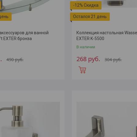
-12%
день
Остался 21 день
аксессуаров для ванной
Коллекция настольная Wasse
ft EXTER бронза
EXTER K-5500
В наличии
.
268
руб.
490
руб.
304
руб.