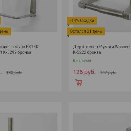
-14%
день
Остался 21 день
идкого мыла EXTER
Держатель т/бумаги Wasserk
ft К-5299 бронза
K-5222 бронза
В наличии
.
126
руб.
130
руб.
147
руб.