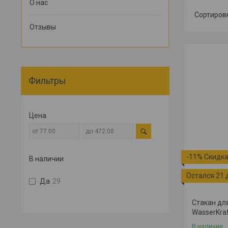
О нас
Отзывы
Фильтры
Цена
-11%
В наличии
Остался 21 
Да
29
Стакан дл
WasserKra
В наличии