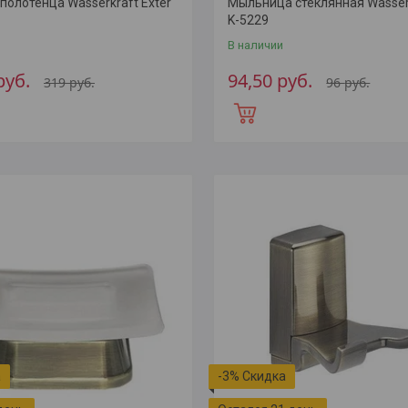
полотенца Wasserkraft Exter
Мыльница стеклянная Wasserk
K-5229
В наличии
руб.
94,50
руб.
319
руб.
96
руб.
-3%