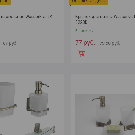
день
Остался 21 день
настольная Wasserkraft K-
Крючок для ванны Wasserkraft
5223D
В наличии
77
руб.
87
руб.
79,50
руб.