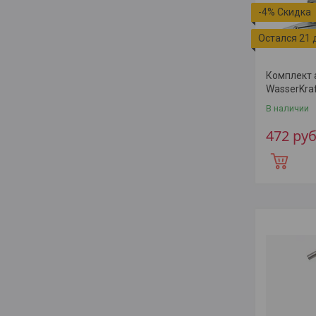
-4%
Остался 21 
Комплект 
WasserKra
В наличии
472
руб