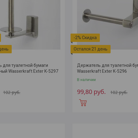
-2%
день
Остался 21 день
 для туалетной бумаги
Держатель для туалетной бу
ый Wasserkraft Exter K-5297
Wasserkraft Exter K-5296
В наличии
99,80
руб.
102
руб.
102
руб.