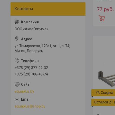
77
руб.
ООО «АкваОптима»
ул.Тимирязева, 123/1, эт. 1, п. 74,
Минск, Беларусь
+375 (29) 377-92-32
+375 (29) 706-48-74
aquaplus.by
-7%
Остался 21 
aquaplus@shop.by