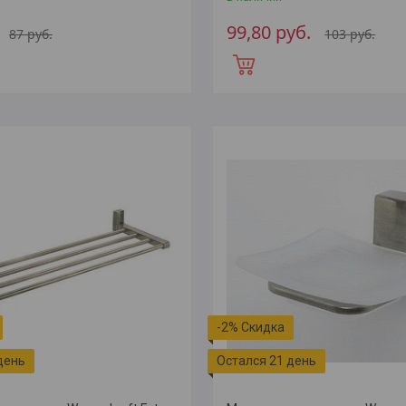
99,80
руб.
87
руб.
103
руб.
-2%
день
Остался 21 день