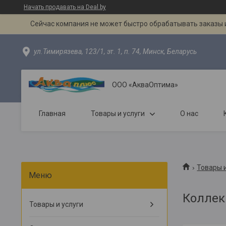
Начать продавать на Deal.by
Сейчас компания не может быстро обрабатывать заказы и
ул.Тимирязева, 123/1, эт. 1, п. 74, Минск, Беларусь
ООО «АкваОптима»
Главная
Товары и услуги
О нас
Товары и
Коллек
Товары и услуги