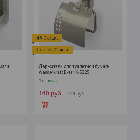
-4%
Остался 21 день
маги
Держатель для туалетной бумаги
Wasserkraft Exter K-5225
В наличии
140
руб.
146
руб.