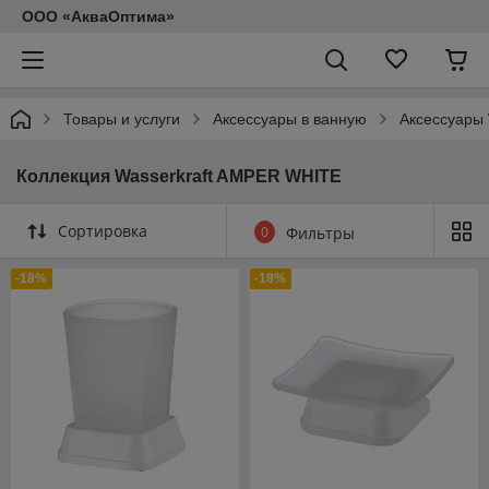
ООО «АкваОптима»
Товары и услуги
Аксессуары в ванную
Аксессуары
Коллекция Wasserkraft AMPER WHITE
Сортировка
0
Фильтры
-18%
-18%