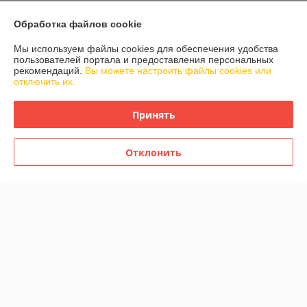
О нас
Обработка файлов cookie
Контакты
Мы используем файлы cookies для обеспечения удобства
пользователей портала и предоставления персональных
Доставка и оплата
рекомендаций.
Вы можете настроить файлы cookies или
отключить их.
График работы
Принять
Полная версия сайта
Отклонить
Политика обработки cookies
Сайт создан на платформе Deal.by
Информация для покупателя
Юридическое лицо:
Общество с ограниченной ответственностью
«АкваОптима»
220040, г. Минск, пер. Можайского 3-й, д. 11, пом. 100
Регистрационный номер ЕГР: 193928608