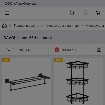
ООО «АкваОптима»
Товары и услуги
Аксессуары в ванную
Аксессуары
SAVOL серия 65H черный
Сортировка
0
Фильтры
-2%
-29%