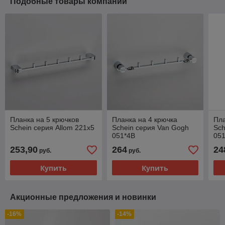
Подобные товары компании
Планка на 5 крючков
Планка на 4 крючка
Пла
Schein серия Allom 221х5
Schein серия Van Gogh
Sch
051*4В
05
253,90
264
24
руб.
руб.
Купить
Купить
Акционные предложения и новинки
-16%
-14%